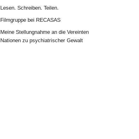
Lesen. Schreiben. Teilen.
Filmgruppe bei RECASAS
Meine Stellungnahme an die Vereinten
Nationen zu psychiatrischer Gewalt
 Webseite zur Verfügung
sche Beratung, Diagnose
on available on this
sis, or treatment in any