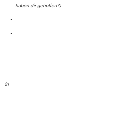
haben dir geholfen?)
– sei es sozial, ökonomisch, kulturell oder zwischenmenschlich.
in